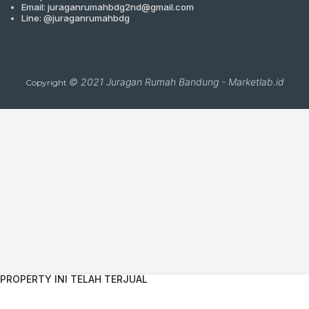
Email: juraganrumahbdg2nd@gmail.com
Line: @juraganrumahbdg
© 2021
Juragan Rumah Bandung
-
Marketlab.id
Copyright
Close
this
module
CARI PROPERTI
PROPERTY INI TELAH TERJUAL