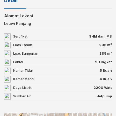
Detail
Alamat Lokasi
Leuwi Panjang⁣
Sertifikat
SHM dan IMB
Luas Tanah
206 m²
Luas Bangunan
385 m²
Lantai
2 Tingkat
Kamar Tidur
5 Buah
Kamar Mandi
4 Buah
Daya Listrik
2200 Watt
Sumber Air
Jetpump