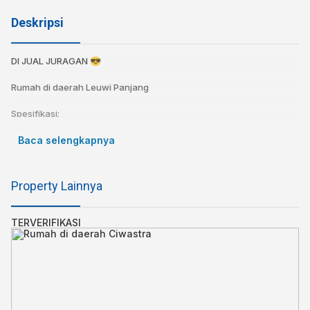
Deskripsi
DI JUAL JURAGAN 😎⁣
Rumah di daerah Leuwi Panjang⁣
Spesifikasi:⁣
Sertifikat : SHM + IMB⁣
Baca selengkapnya
Luas Tanah : 206⁣
Luas Bangunan : 385⁣
Kamar tidur : 5⁣
Property Lainnya
Kamar Mandi : 4⁣
Air : Jetpump⁣
Listrik : 2200 W⁣
TERVERIFIKASI
Carport : ya⁣
LANTAI 1 ⁣
GARASI + CARPORT 2 MOBIL ⁣
HALAMAN DEPAN ⁣
HALAMAN SAMPING ⁣