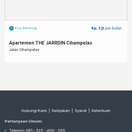
Rp. 3 Jt
per-bulan
Kota Bandung
Apartemen THE JARRDIN Cihampelas
Jalan Cihampelas
Hubungi Kami
|
Kebijakan |
Syarat
|
Ketentuan
Pertanyaan Umum:
Telepon: 081 - 222 - 400 - 255