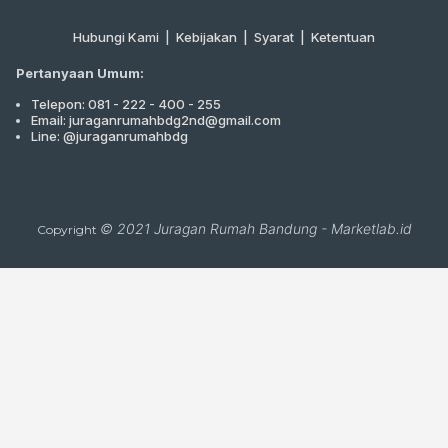
Hubungi Kami
|
Kebijakan |
Syarat
|
Ketentuan
Pertanyaan Umum:
Telepon: 081 - 222 - 400 - 255
Email: juraganrumahbdg2nd@gmail.com
Line: @juraganrumahbdg
© 2021
Juragan Rumah Bandung
-
Marketlab.id
Copyright
Close
this
module