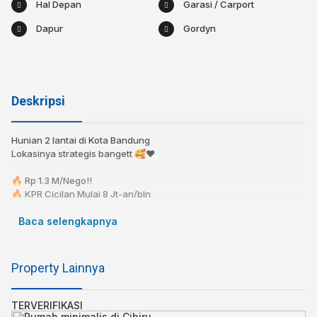
Hal Depan
Garasi / Carport
Dapur
Gordyn
Deskripsi
Hunian 2 lantai di Kota Bandung
Lokasinya strategis bangett 🥰❤️⁣
🔥 Rp 1.3 M/Nego!!
🔥 KPR Cicilan Mulai 8 Jt-an/bln
🔥 Lingkungan Aman dan Nyaman⁣⁣⁣
🔥 Akses Mudah & Strategis
Baca selengkapnya
🔥 Bebas Banjir⁣⁣
📍 2 Menit ke Samsat Kawaluyaan
Property Lainnya
📍 3 Menit ke Mainroad Soetta
📍 6 Menit Ke Rs Al-Islam
📍 7 Menit Ke MIM (Metro Indah Mall)
TERVERIFIKASI