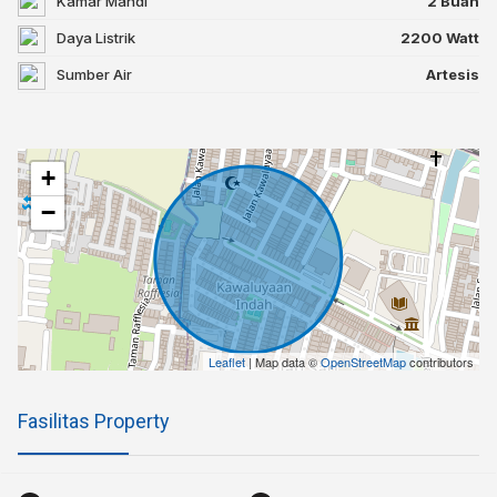
Kamar Mandi
2 Buah
Daya Listrik
2200 Watt
Sumber Air
Artesis
+
−
Leaflet
| Map data ©
OpenStreetMap
contributors
Fasilitas Property