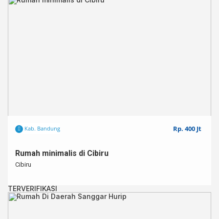
Spesifikasi:⁣⁣⁣⁣⁣
Sertifikat : SHM Lengkap⁣⁣⁣⁣⁣
Luas Tanah : 126
Luas Bangunan : 150⁣⁣⁣
Kamar tidur : 2
Kamar Mandi : 2
Dapur : 1 ⁣⁣⁣
Air : Artesis
Listrik : 2200 W⁣⁣⁣
Carport : Ya⁣⁣⁣
Untuk info lebih lanjut,⁣⁣⁣⁣⁣
Hub : 0812 – 3438 – 2432 (WA ONLY)⁣⁣⁣⁣⁣
Rp. 400 Jt
Kab. Bandung
Kode : SBR001007
Rumah minimalis di Cibiru
Cibiru
TERVERIFIKASI