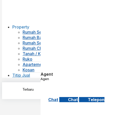
Property
Rumah Second
Rumah Baru
Rumah Sewa
Rumah Cluster
Tanah / Kavling
Ruko
Apartemen
Kosan
Agent
Titip Jual
Agen
Chat
Chat
Telepon
Exac