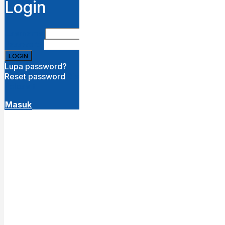
Login
Username
Password
Lupa password?
Reset password
Disini
( close )
Masuk