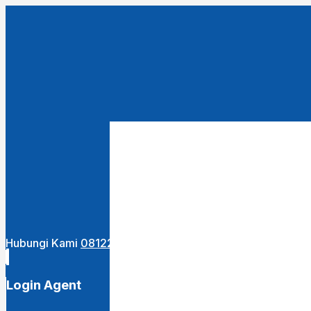
Close
this
module
URUTKAN DARI :
Terbaru
Termurah
Termahal
Hubungi Kami
081222400255
Login Agent