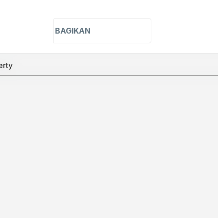
h in title
h in content
BAGIKAN
erty