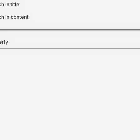
h in title
h in content
erty