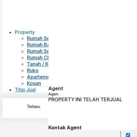
Property
Rumah Second
Rumah Baru
Rumah Sewa
Rumah Cluster
Tanah / Kavling
Ruko
Apartemen
Kosan
Agent
Titip Jual
Agen
PROPERTY INI TELAH TERJUAL
Kontak Agent
Exac