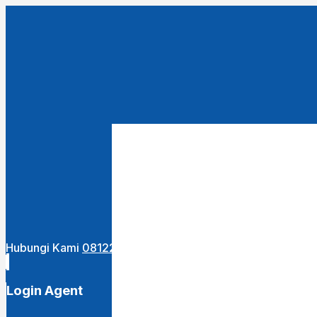
Close
this
module
URUTKAN DARI :
Terbaru
Termurah
Termahal
Hubungi Kami
081222400255
Login Agent