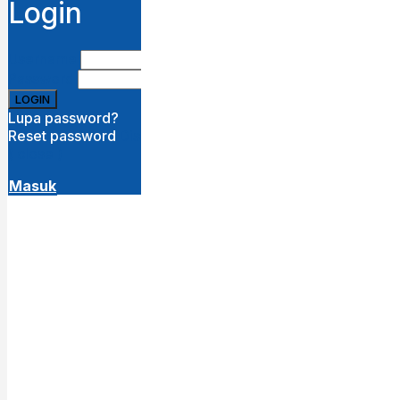
Login
Username
Password
Lupa password?
Reset password
Disini
( close )
Masuk