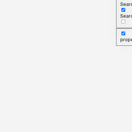
Searc
Searc
prop