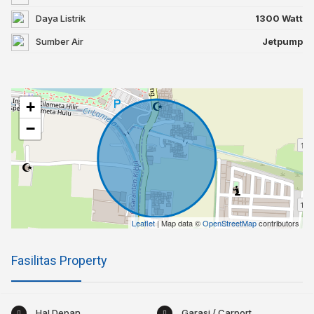
Daya Listrik
1300 Watt
Sumber Air
Jetpump
+
−
Leaflet
| Map data ©
OpenStreetMap
contributors
Fasilitas Property
Hal Depan
Garasi / Carport