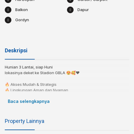
Balkon
Dapur
Gordyn
Deskripsi
Hunian 3 Lantai, siap Huni
lokasinya deket ke Stadion GBLA 😍🥰❤️
🔥 Akses Mudah & Strategis
🔥 Lingkungan Aman dan Nyaman
🔥 Harga Spesial Rp 950 Juta/Nego
Baca selengkapnya
🔥 Cicilan Mulai 5 Jt-an!!
🔥 KPR bisa dibantu!⁣⁣⁣⁣⁣
🔥 Bebas Banjir⁣⁣
Property Lainnya
⁣⁣📍 5 menit ke Stadion GBLA
⁣⁣📍 9 menit ke Kereta Cepat WHOOSH