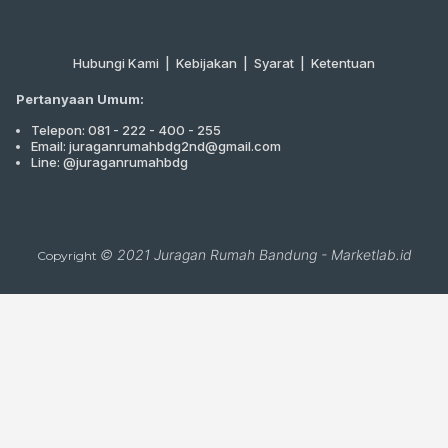
Hubungi Kami
|
Kebijakan |
Syarat
|
Ketentuan
Pertanyaan Umum:
Telepon: 081 - 222 - 400 - 255
Email: juraganrumahbdg2nd@gmail.com
Line: @juraganrumahbdg
© 2021
Juragan Rumah Bandung
-
Marketlab.id
Copyright
Close
this