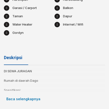
Garasi / Carport
Balkon
Taman
Dapur
Water Heater
Internet / Wifi
Gordyn
Deskripsi
DI SEWA JURAGAN
Rumah di daerah Dago
Spesifikasi:
Sertifikat : SHM
Baca selengkapnya
Luas Tanah : 160
Luas Bangunan : 200