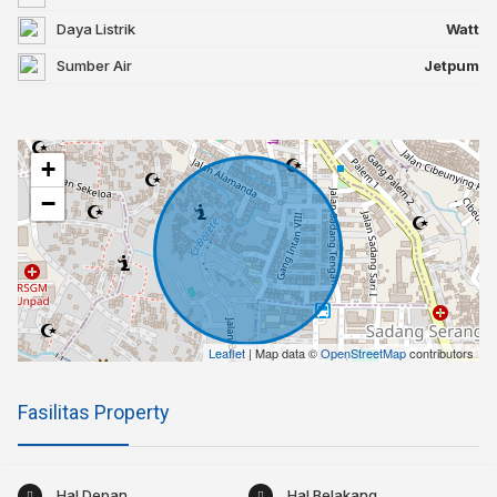
Daya Listrik
Watt
Sumber Air
Jetpum
+
−
Leaflet
| Map data ©
OpenStreetMap
contributors
Fasilitas Property
Hal Depan
Hal Belakang