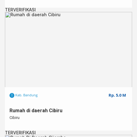
TERVERIFIKASI
Untuk info lebih lanjut,
Hub : 08119703045
Rp. 5.0 M
Kab. Bandung
Rumah di daerah Cibiru
Cibiru
TERVERIFIKASI