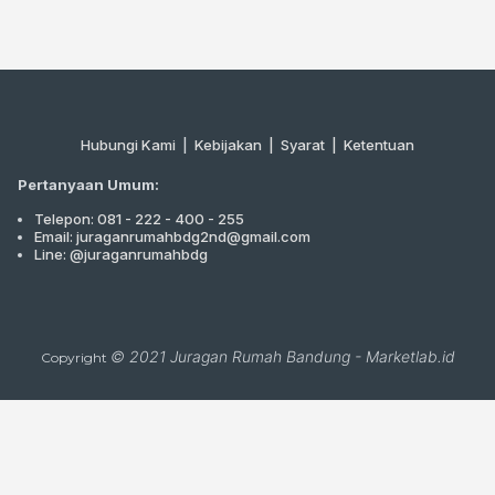
Hubungi Kami
|
Kebijakan |
Syarat
|
Ketentuan
Pertanyaan Umum:
Telepon: 081 - 222 - 400 - 255
Email: juraganrumahbdg2nd@gmail.com
Line: @juraganrumahbdg
© 2021
Juragan Rumah Bandung
-
Marketlab.id
Copyright