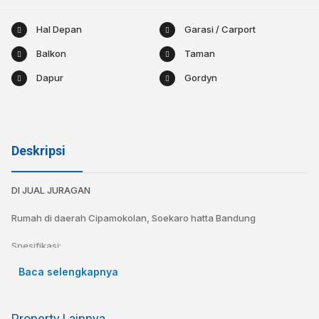
Hal Depan
Garasi / Carport
Balkon
Taman
Dapur
Gordyn
Deskripsi
DI JUAL JURAGAN
Rumah di daerah Cipamokolan, Soekaro hatta Bandung
Spesifikasi:
Sertifikat : SHM
Baca selengkapnya
Luas Tanah : 240m
Luas Bangunan : 350m
Kamar tidur : 6
Property Lainnya