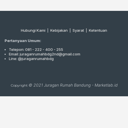
Hubungi Kami
|
Kebijakan |
Syarat
|
Ketentuan
Pertanyaan Umum:
Telepon: 081 - 222 - 400 - 255
Email: juraganrumahbdg2nd@gmail.com
Line: @juraganrumahbdg
© 2021
Juragan Rumah Bandung
-
Marketlab.id
Copyright