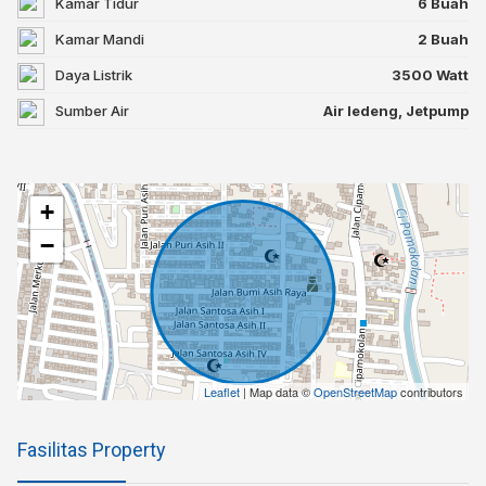
Kamar Tidur
6 Buah
Kamar Mandi
2 Buah
Daya Listrik
3500 Watt
Sumber Air
Air ledeng, Jetpump
+
−
Leaflet
| Map data ©
OpenStreetMap
contributors
Fasilitas Property