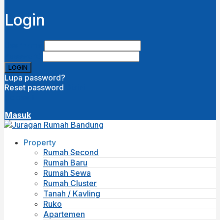
Login
Username
Password
Lupa password?
Reset password
Disini
( close )
Masuk
Property
Rumah Second
Rumah Baru
Rumah Sewa
Rumah Cluster
Tanah / Kavling
Ruko
Apartemen