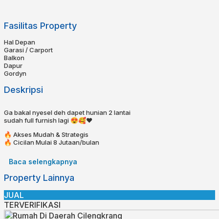
Fasilitas Property
Hal Depan
Garasi / Carport
Balkon
Dapur
Gordyn
Deskripsi
Ga bakal nyesel deh dapet hunian 2 lantai
sudah full furnish lagi 😍🥰❤️
🔥 Akses Mudah & Strategis
🔥 Cicilan Mulai 8 Jutaan/bulan⁣⁣
🔥 KPR bisa dibantu!⁣⁣⁣⁣⁣
🔥 Bebas Banjir⁣⁣
Baca selengkapnya
⁣⁣📍 4 menit ke Mainroad Soetta
Property Lainnya
⁣⁣📍 5 menit ke Griya
⁣⁣📍 10 menit ke Gerbang Tol
JUAL
Spesifikasi:⁣⁣⁣⁣
TERVERIFIKASI
Sertifikat : SHM LENGKAP
Luas Tanah : 72