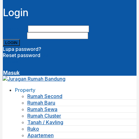
Login
Username
Password
Lupa password?
Reset password
Disini
( close )
Masuk
Property
Rumah Second
Rumah Baru
Rumah Sewa
Rumah Cluster
Tanah / Kavling
Ruko
Apartemen