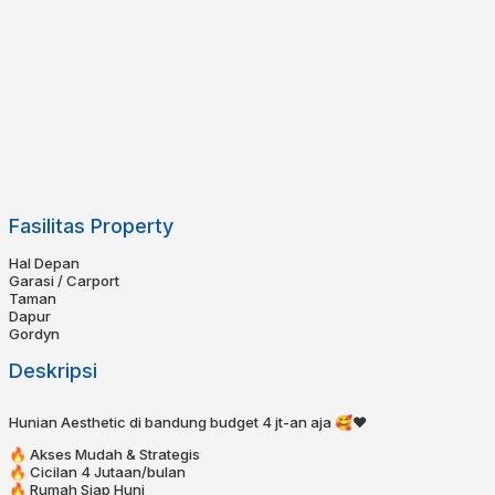
Fasilitas Property
Hal Depan
Garasi / Carport
Taman
Dapur
Gordyn
Deskripsi
Hunian Aesthetic di bandung budget 4 jt-an aja 🥰❤️⁣⁣
⁣⁣⁣⁣🔥 Akses Mudah & Strategis⁣⁣
🔥 Cicilan 4 Jutaan/bulan⁣⁣⁣⁣
🔥 Rumah Siap Huni⁣⁣