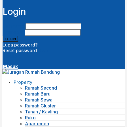
Login
Username
Password
Lupa password?
Reset password
Disini
( close )
Masuk
Property
Rumah Second
Rumah Baru
Rumah Sewa
Rumah Cluster
Tanah / Kavling
Ruko
Apartemen