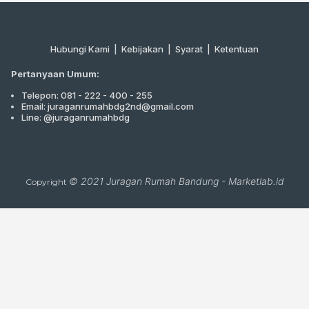
Hubungi Kami
|
Kebijakan |
Syarat
|
Ketentuan
Pertanyaan Umum:
Telepon: 081 - 222 - 400 - 255
Email: juraganrumahbdg2nd@gmail.com
Line: @juraganrumahbdg
© 2021
Juragan Rumah Bandung
-
Marketlab.id
Copyright
Close
this