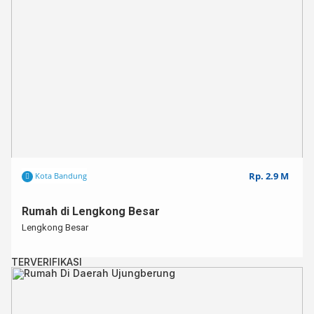
Rumah sangat cocok untuk keluarga besar/keluarga dengan jumlah 
banyak⁣
Untuk info lebih lanjut, ⁣
Hub : 0857-9513-2865 (rizki julianto)⁣
Instagram : @rizkiijulianto⁣
Rp. 2.9 M
Kota Bandung
Rumah di Lengkong Besar
Lengkong Besar
TERVERIFIKASI