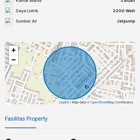
Kamar Mandi
3 Buah
Daya Listrik
2200 Watt
Sumber Air
Jetpump
+
−
Leaflet
| Map data ©
OpenStreetMap
contributors
Fasilitas Property