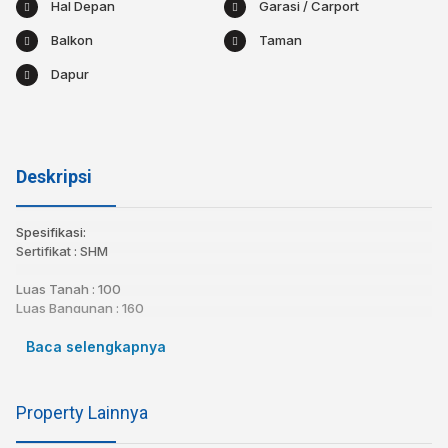
Hal Depan
Garasi / Carport
Balkon
Taman
Dapur
Deskripsi
Spesifikasi:⁣
Sertifikat : SHM⁣
Luas Tanah : 100⁣
Luas Bangunan : 160⁣
Kamar tidur : 4⁣
Kamar Mandi : 3⁣
Baca selengkapnya
Air : Jetpump⁣
Listrik : ⁣
Carport : Ya⁣
Property Lainnya
Dapur⁣
Ruang makan⁣