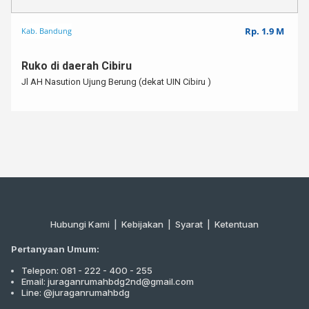
Rp. 1.9 M
Kab. Bandung
Ruko di daerah Cibiru
Jl AH Nasution Ujung Berung (dekat UIN Cibiru )
Hubungi Kami
|
Kebijakan |
Syarat
|
Ketentuan
Pertanyaan Umum:
Telepon: 081 - 222 - 400 - 255
Email: juraganrumahbdg2nd@gmail.com
Line: @juraganrumahbdg