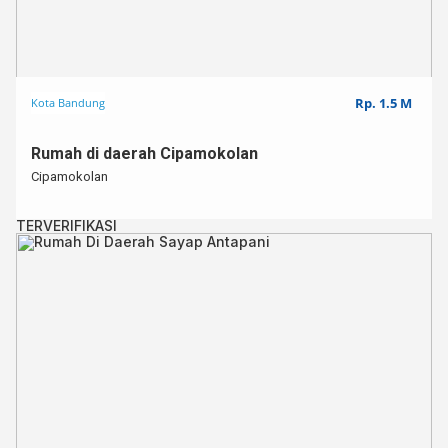
🔥 KPR bisa dibantu!⁣⁣⁣⁣⁣
🔥 Bebas Banjir⁣⁣
Untuk info lebih lanjut,⁣⁣⁣⁣
Hub : 0812 – 3438 – 2432 (WA ONLY)⁣⁣⁣⁣
Rp. 1.5 M
Kota Bandung
Kode : SKBR000942
Rumah di daerah Cipamokolan
Cipamokolan
TERVERIFIKASI