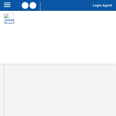
Login Agent
Login
Username
Password
Filter
Lupa password?
Reset password
Disini
( close )
Masuk