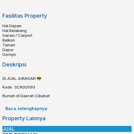
Fasilitas Property
Hal Depan
Hal Belakang
Garasi / Carport
Balkon
Taman
Dapur
Gordyn
Deskripsi
DI JUAL JURAGAN 😎
Kode : SCR00093
Rumah di Daerah Cibabat
Spesifikasi:
Baca selengkapnya
Sertifikat : SHM
Property Lainnya
Luas Tanah : 201
Luas Bangunan : 120
Kamar tidur : 4
JUAL
Kamar Mandi : 3