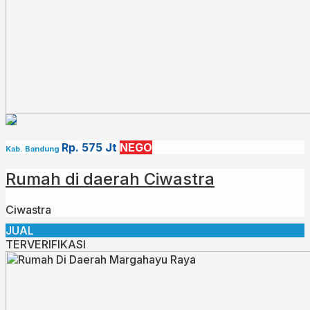
✅2 Lantai
Untuk info lebih lanjut,
Hub : 0812 – 3438 – 2432 (WA ONLY)
Rp. 575 Jt
NEGO
Kab. Bandung
Rumah di daerah Ciwastra
Ciwastra
JUAL
TERVERIFIKASI