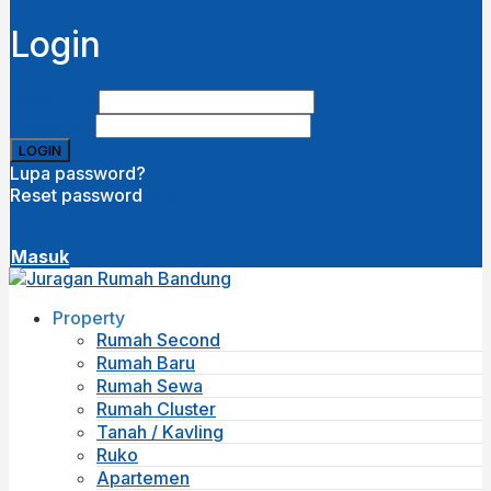
Login
Username
Password
Lupa password?
Reset password
Disini
( close )
Masuk
Property
Rumah Second
Rumah Baru
Rumah Sewa
Rumah Cluster
Tanah / Kavling
Ruko
Apartemen