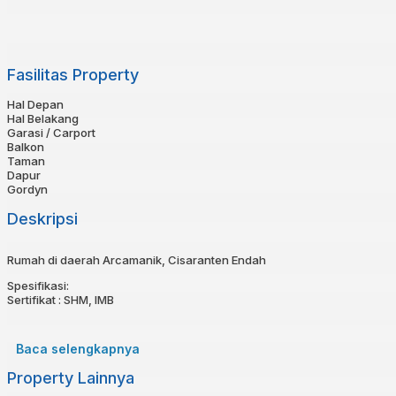
Fasilitas Property
Hal Depan
Hal Belakang
Garasi / Carport
Balkon
Taman
Dapur
Gordyn
Deskripsi
Rumah di daerah Arcamanik, Cisaranten Endah
Spesifikasi:
Sertifikat : SHM, IMB
Luas Tanah : 150
Luas Bangunan : 300 (2lt + Rooftop)
Baca selengkapnya
Kamar tidur : 4+1
Kamar Mandi : 4
Property Lainnya
Air : Artesis
Listrik : 2200 W