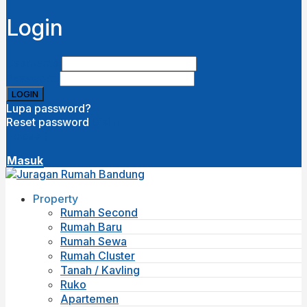
Login
Username
Password
Lupa password?
Reset password
Disini
( close )
Masuk
Property
Rumah Second
Rumah Baru
Rumah Sewa
Rumah Cluster
Tanah / Kavling
Ruko
Apartemen