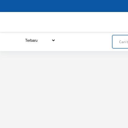
Close
this
module
URUTKAN DARI :
Terbaru
Termurah
Termahal