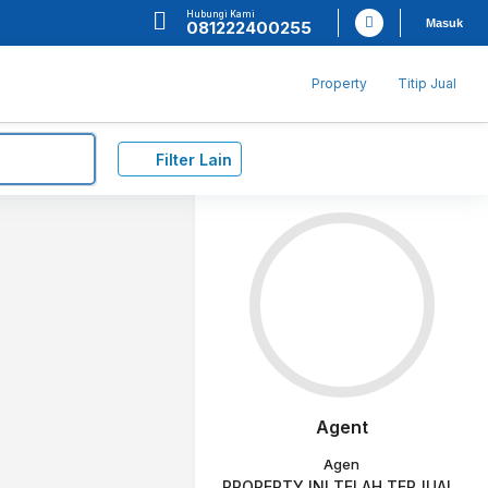
Hubungi Kami
Masuk
081222400255
Property
Titip Jual
Filter Lain
Agent
Agen
PROPERTY INI TELAH TERJUAL