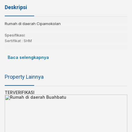
Deskripsi
Rumah di daerah Cipamokolan
Spesifikasi:
Sertifikat : SHM
Luas Tanah : 261
Baca selengkapnya
Luas Bangunan : 120
Kamar tidur : 3
Kamar Mandi : 2
Air : Sumur Sibel
Property Lainnya
Listrik : 2200 W
Carport : 2
TERVERIFIKASI
Alamat :
CIPAGANTI RAHAYU
Lingkungan dekat :
MASJID
KANTOR POLISI
SEKOLAH