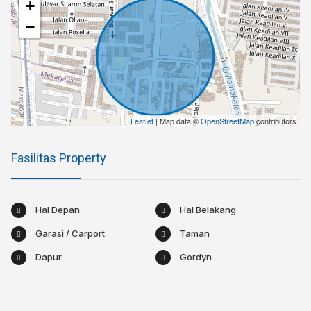
+
−
Leaflet
| Map data ©
OpenStreetMap
contributors
Fasilitas Property
Hal Depan
Hal Belakang
Garasi / Carport
Taman
Dapur
Gordyn