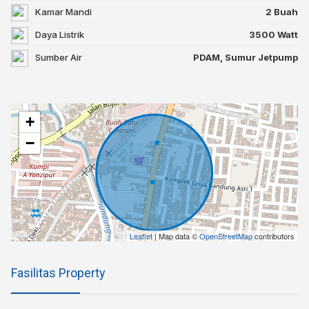
Kamar Mandi
2 Buah
Daya Listrik
3500 Watt
Sumber Air
PDAM, Sumur Jetpump
+
−
Leaflet
| Map data ©
OpenStreetMap
contributors
Fasilitas Property