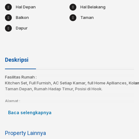
Hal Depan
Hal Belakang
Balkon
Taman
Dapur
Deskripsi
Fasilitas Rumah :
Kitchen Set, Full Furnish, AC Setiap Kamar, full Home Aplliances, Kolam
Taman Depan, Rumah Hadap Timur, Posisi di Hook.
Alamat :
Komplek GBA 1, Bojongsoang – Terusan Buah Batu
Baca selengkapnya
Harga Rp 1,35 M Nego
Lingkungan dekat dengan :
Property Lainnya
Dekat ke STT Telkom / Telkom University hanya 5 menit