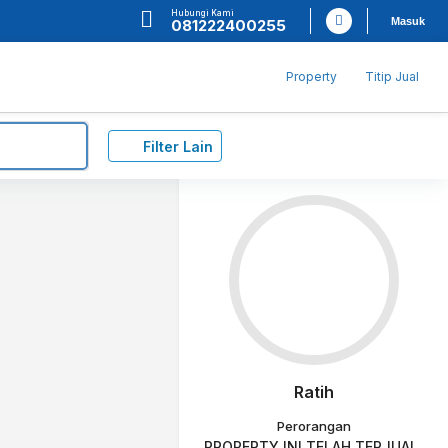
Hubungi Kami
Masuk
081222400255
Property
Titip Jual
Filter Lain
Ratih
Perorangan
PROPERTY INI TELAH TERJUAL