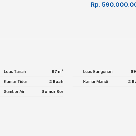
Rp.
590.000.0
Luas Tanah
97 m²
Luas Bangunan
69
Kamar Tidur
2 Buah
Kamar Mandi
2 B
Sumber Air
Sumur Bor