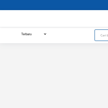
Close
this
module
URUTKAN DARI :
Terbaru
Termurah
Termahal