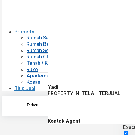
Property
Rumah Second
Rumah Baru
Rumah Sewa
Rumah Cluster
Tanah / Kavling
Ruko
Apartemen
Kosan
Yadi
Titip Jual
PROPERTY INI TELAH TERJUAL
Kontak Agent
Exac