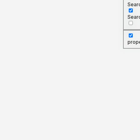
Searc
Searc
prop