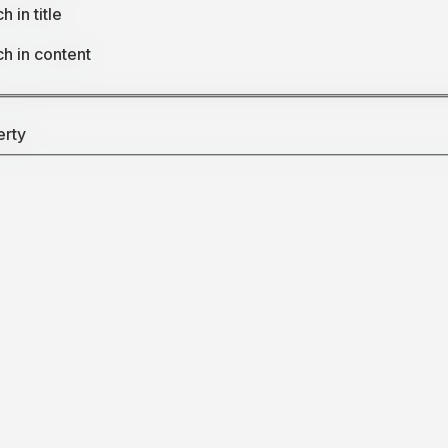
h in title
h in content
erty