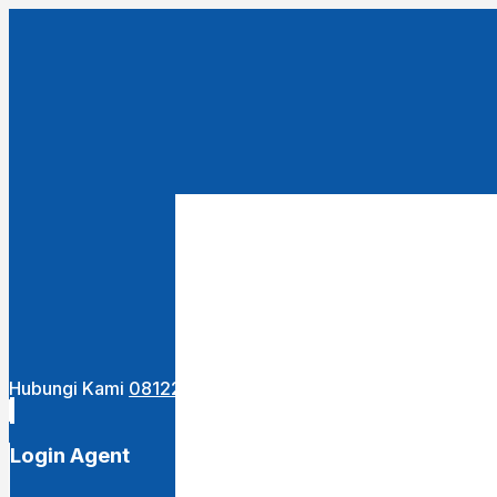
Close
this
module
URUTKAN DARI :
Terbaru
Termurah
Termahal
Hubungi Kami
081222400255
Login Agent