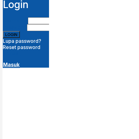
Login
Username
Password
Lupa password?
Reset password
Disini
( close )
Masuk