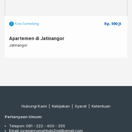
Rp. 590 Jt
Kota Sumedang
Apartemen di Jatinangor
Jatinangor
Hubungi Kami
|
Kebijakan |
Syarat
|
Ketentuan
Pertanyaan Umum:
Telepon: 081 - 222 - 400 - 255
Email: juraganrumahbdg2nd@gmail.com