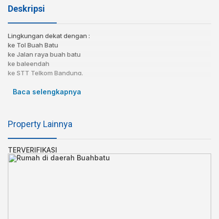
Deskripsi
Lingkungan dekat dengan :
ke Tol Buah Batu
ke Jalan raya buah batu
ke baleendah
ke STT Telkom Bandung.
Baca selengkapnya
Untuk info lebih lanjut,
Hub : +62 813-9459-7350
Property Lainnya
TERVERIFIKASI