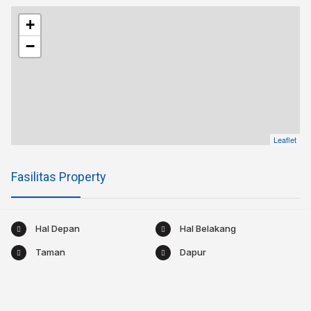
+
−
Leaflet
Fasilitas Property
Hal Depan
Hal Belakang
Taman
Dapur