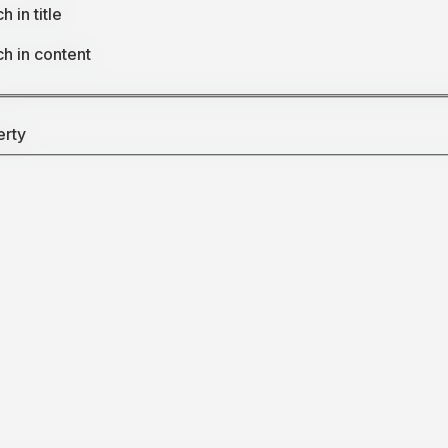
h in title
h in content
erty