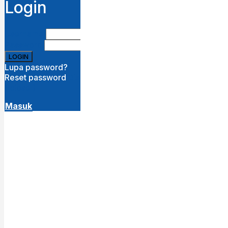
Login
Username
Password
Lupa password?
Reset password
Disini
( close )
Masuk