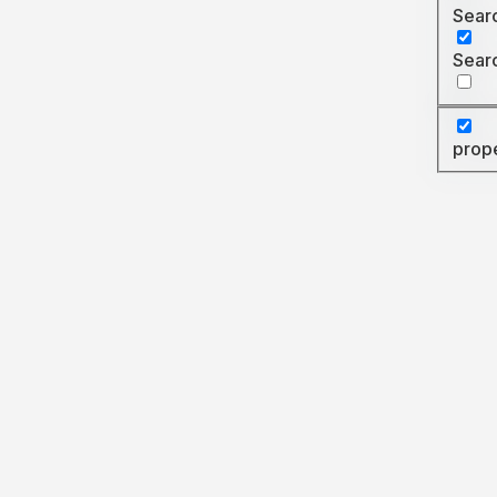
Searc
Searc
prop