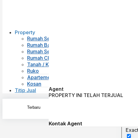
Property
Rumah Second
Rumah Baru
Rumah Sewa
Rumah Cluster
Tanah / Kavling
Ruko
Apartemen
Kosan
Agent
Titip Jual
PROPERTY INI TELAH TERJUAL
Kontak Agent
Exac