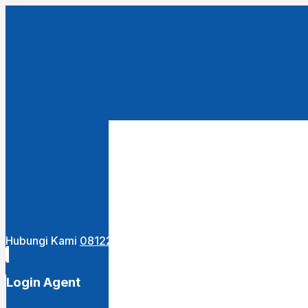
Close
this
module
URUTKAN DARI :
Terbaru
Termurah
Termahal
Hubungi Kami
081222400255
Login Agent