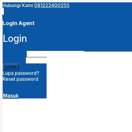
Hubungi Kami
081222400255
Close
this
module
Login Agent
URUTKAN DARI :
Login
Terbaru
Termurah
Termahal
Username
Password
Lupa password?
Reset password
Disini
( close )
Masuk