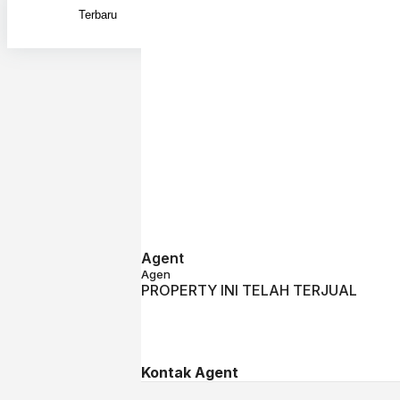
Exac
Rumah Baru Di daerah Sindan
Searc
Dijual
Searc
Detail
Alamat Lokasi
Sindanglaya
prop
Agent
Agen
PROPERTY INI TELAH TERJUAL
Kontak Agent