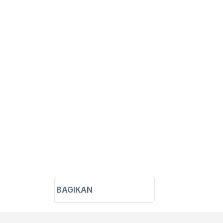
t matches only
glaya
NEGO
h in title
h in content
erty
BAGIKAN