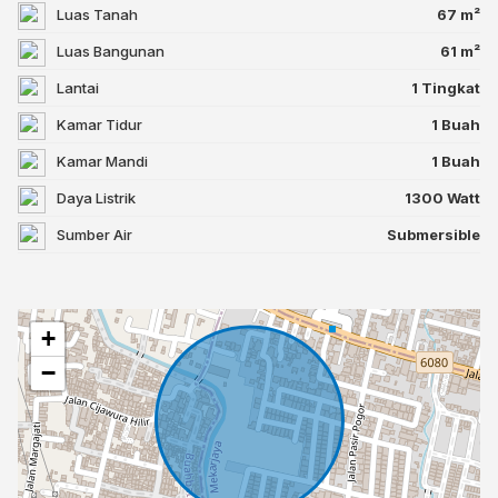
Luas Tanah
67 m²
Luas Bangunan
61 m²
Lantai
1 Tingkat
Kamar Tidur
1 Buah
Kamar Mandi
1 Buah
Daya Listrik
1300 Watt
Sumber Air
Submersible
+
−