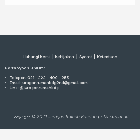
Hubungi Kami
|
Kebijakan |
Syarat
|
Ketentuan
Pertanyaan Umum:
Telepon: 081 - 222 - 400 - 255
Email: juraganrumahbdg2nd@gmail.com
Line: @juraganrumahbdg
© 2021
Juragan Rumah Bandung
-
Marketlab.id
Copyright