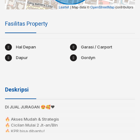
Leaflet
| Map data ©
OpenStreetMap
contributors
Fasilitas Property
Hal Depan
Garasi / Carport
Dapur
Gordyn
Deskripsi
DI JUAL JURAGAN 😍🥰❤️
🔥 Akses Mudah & Strategis
🔥 Cicilan Mulai 2 Jt-an/Bln⁣⁣
🔥 KPR bisa dibantu!⁣⁣⁣⁣⁣
🔥 Bebas Banjir⁣⁣