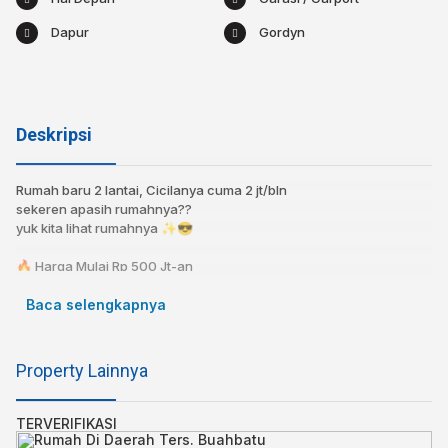
Dapur
Gordyn
Deskripsi
Rumah baru 2 lantai, Cicilanya cuma 2 jt/bln
sekeren apasih rumahnya??
yuk kita lihat rumahnya ✨😎⁣⁣⁣⁣
🔥 Harga Mulai Rp 500 Jt-an
🔥 Cicilan Mulai 2 Jt-an⁣⁣⁣
🔥 KPR bisa dibantu!⁣⁣⁣⁣⁣⁣⁣⁣
Baca selengkapnya
🔥 Bebas Banjir⁣⁣⁣⁣⁣
⁣⁣📍 10 menit Ke Transmart Cipadung
Property Lainnya
📍 13 menit ke Alun-Alun Uber
Spesifikasi:⁣⁣⁣⁣
TERVERIFIKASI
Sertifikat : SHM LENGKAP⁣⁣⁣⁣