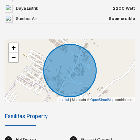
Daya Listrik
2200 Watt
Sumber Air
Submersible
+
−
Leaflet
| Map data ©
OpenStreetMap
contributors
Fasilitas Property
Hal Depan
Garasi / Carport