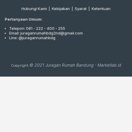
Hubungi Kami
|
Kebijakan |
Syarat
|
Ketentuan
Pertanyaan Umum:
Telepon: 081 - 222 - 400 - 255
Email: juraganrumahbdg2nd@gmail.com
Line: @juraganrumahbdg
© 2021
Juragan Rumah Bandung
-
Marketlab.id
Copyright
Close
this
module
CARI PROPERTI