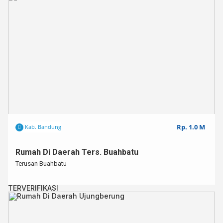
Luas Tanah : 60-95
Luas Bangunan : 65-93
Kamar Tidur : 3
Kamar Mandi : 2
Dapur : 1⁣⁣⁣⁣
Air : Submersible
Listrik : 2200 W⁣⁣⁣⁣
Carport : Ya⁣⁣⁣⁣
✅Lingkungan Aman dan Nyaman⁣⁣⁣
✅Rumah Baru & Siap Huni
Untuk info lebih lanjut,⁣⁣⁣⁣
Rp. 1.0 M
Kab. Bandung
Hub : 0812 – 3438 – 2432⁣⁣⁣⁣
Kode : CKBR001179
Rumah Di Daerah Ters. Buahbatu
Terusan Buahbatu
TERVERIFIKASI