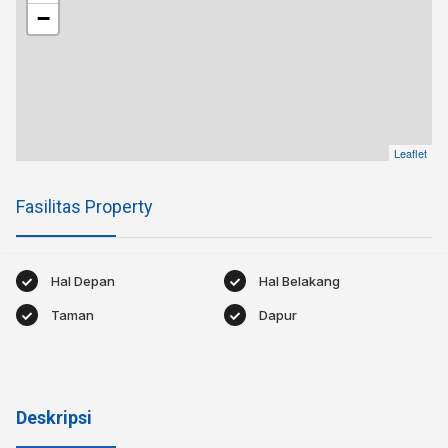
−
Leaflet
Fasilitas Property
Hal Depan
Hal Belakang
Taman
Dapur
Deskripsi