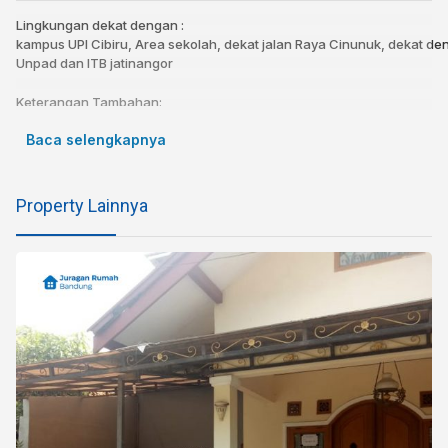
Lingkungan dekat dengan :
kampus UPI Cibiru, Area sekolah, dekat jalan Raya Cinunuk, dekat d
Unpad dan ITB jatinangor
Keterangan Tambahan:
rumah strategis dekat kampus, dengan 4 ruko.
Baca selengkapnya
Bangunan berkualitas, lt 2 dan 3 lantai full marmer
Untuk info lebih lanjut,
Hub : 0812-2454-74706 / 0878-2430-3111
Property Lainnya
Instagram : @anggitasals / @angga_nur_ms
SEWA