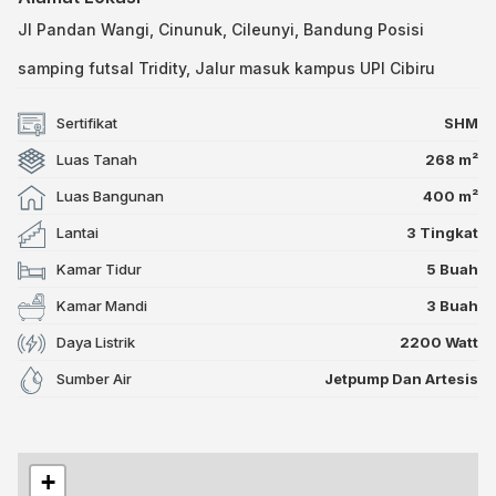
Jl Pandan Wangi, Cinunuk, Cileunyi, Bandung Posisi
samping futsal Tridity, Jalur masuk kampus UPI Cibiru
Sertifikat
SHM
Luas Tanah
268 m²
Luas Bangunan
400 m²
Lantai
3 Tingkat
Kamar Tidur
5 Buah
Kamar Mandi
3 Buah
Daya Listrik
2200 Watt
Sumber Air
Jetpump Dan Artesis
+