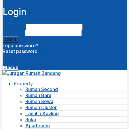
Login
Username
Password
Lupa password?
Reset password
Disini
( close )
Masuk
Property
Rumah Second
Rumah Baru
Rumah Sewa
Rumah Cluster
Tanah / Kavling
Ruko
Apartemen