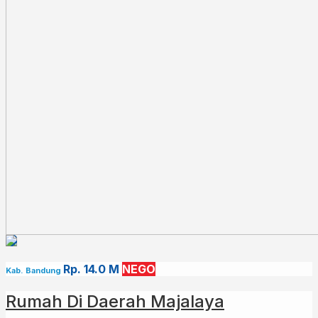
✅Dijual Cepat
Untuk info lebih lanjut,⁣
Hub : 0812 – 3438 – 2432 (WA ONLY)
Kode : SBR000756
Rp. 14.0 M
NEGO
Kab. Bandung
Rumah Di Daerah Majalaya