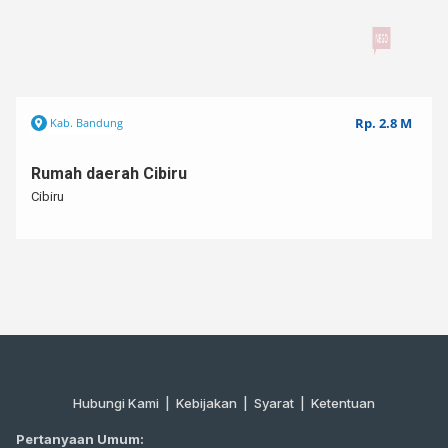
Untuk info lebih lanjut,⁣⁣⁣⁣
Hub 0812 – 3438 – 2432 (WA ONLY)⁣⁣⁣⁣
NEGO
Kode : SBR000883
Rp. 2.8 M
Kab. Bandung
Rumah daerah Cibiru
Cibiru
Hubungi Kami
|
Kebijakan |
Syarat
|
Ketentuan
Pertanyaan Umum: