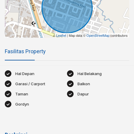
Leaflet
| Map data ©
OpenStreetMap
contributors
Fasilitas Property
Hal Depan
Hal Belakang
Garasi / Carport
Balkon
Taman
Dapur
Gordyn