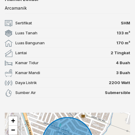
Arcamanik
Sertifikat
SHM
Luas Tanah
133 m²
Luas Bangunan
170 m²
Lantai
2 Tingkat
Kamar Tidur
4 Buah
Kamar Mandi
3 Buah
Daya Listrik
2200 Watt
Sumber Air
Submersible
+
−