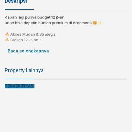
Deskripsi
Kapan lagi punya budget 12 jt-an
udah bisa dapetin hunian premium di Arcamanik🤩✨
🔥 Akses Mudah & Strategis
🔥 Cicilan 12 Jt-an!!
🔥 KPR bisa dibantu!⁣⁣⁣⁣⁣
Baca selengkapnya
🔥 Bebas Banjir⁣⁣
⁣⁣📍 4 menit ke Griya Arcamanik
⁣⁣📍 6 menit ke Sport Jabar
Property Lainnya
Spesifikasi⁣⁣⁣⁣
Sertifikat SHM LENGKAP
TERVERIFIKASI
Luas Tanah : 133
Luas Bangunan : 170
Kamar tidur : 4
Kamar Mandi : 3
Dapur : 1
Air : Submersible
Listrik : 2200 W
Carport : Ya