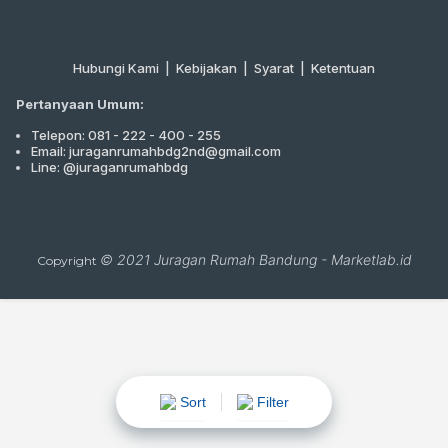
Hubungi Kami
|
Kebijakan |
Syarat
|
Ketentuan
Pertanyaan Umum:
Telepon: 081 - 222 - 400 - 255
Email: juraganrumahbdg2nd@gmail.com
Line: @juraganrumahbdg
© 2021
Juragan Rumah Bandung
-
Marketlab.id
Copyright
Sort
Filter